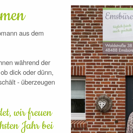
mmen
opmann aus dem
 Ihnen während der
 ob dick oder dünn,
schält - überzeugen
et, wir freuen
hsten Jahr bei