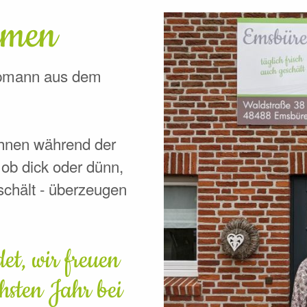
mmen
opmann aus dem
 Ihnen während der
 ob dick oder dünn,
schält - überzeugen
et, wir freuen
hsten Jahr bei