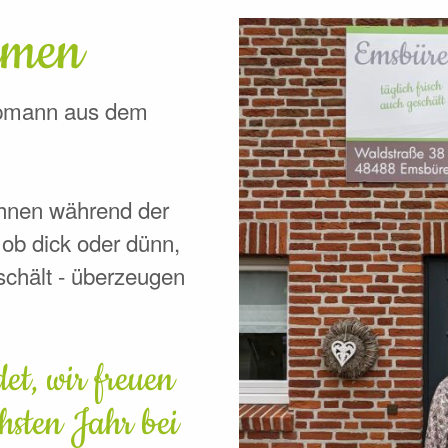
mmen
opmann aus dem
 Ihnen während der
 ob dick oder dünn,
schält - überzeugen
et, wir freuen
hsten Jahr bei