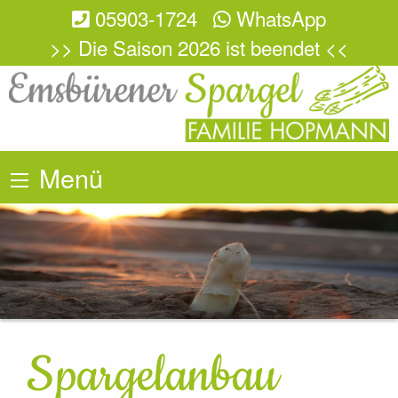
05903-1724
WhatsApp
>> Die Saison 2026 ist beendet <<
Menü
Spargelanbau