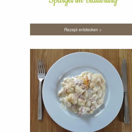
Spargel im Blätterteig
Rezept entdecken >