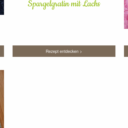
Spargelgratin mit Lachs
Rezept entdecken >