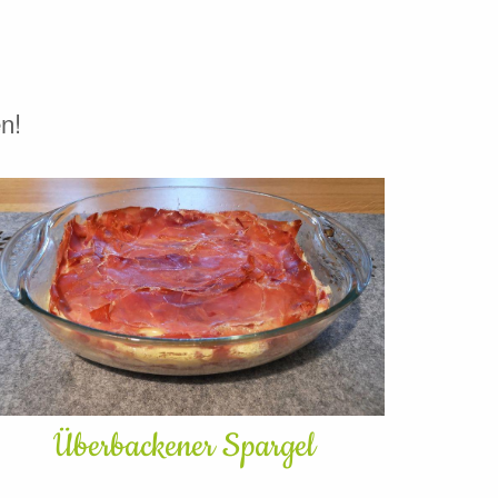
n!
Überbackener Spargel