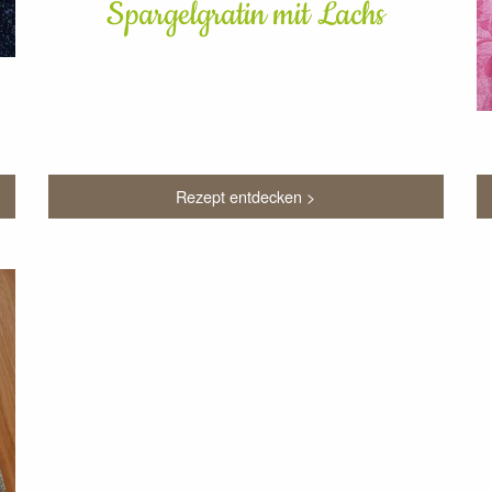
Spargelgratin mit Lachs
Rezept entdecken >