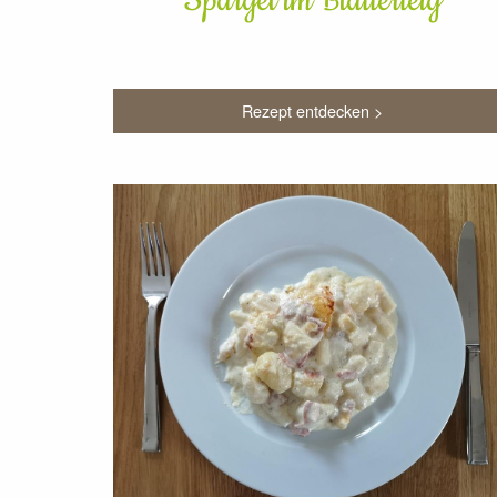
Spargel im Blätterteig
Rezept entdecken >