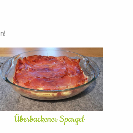
n!
Überbackener Spargel