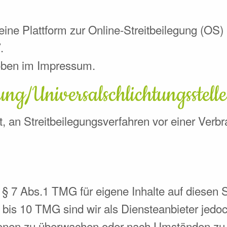
ine Plattform zur Online-Streitbeilegung (OS) b
/
.
oben im Impressum.
ung/Universal­schlichtungs­stelle
tet, an Streitbeilegungsverfahren vor einer Verb
 § 7 Abs.1 TMG für eigene Inhalte auf diesen 
bis 10 TMG sind wir als Diensteanbieter jedoch 
onen zu überwachen oder nach Umständen zu fo