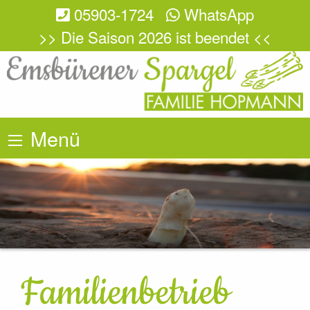
05903-1724
WhatsApp
>> Die Saison 2026 ist beendet <<
Menü
Familienbetrieb