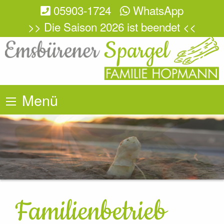
05903-1724
WhatsApp
>> Die Saison 2026 ist beendet <<
Menü
Familienbetrieb