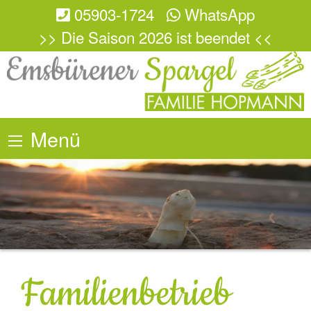
05903-1724
WhatsApp
>> Die Saison 2026 ist beendet <<
Menü
Familienbetrieb