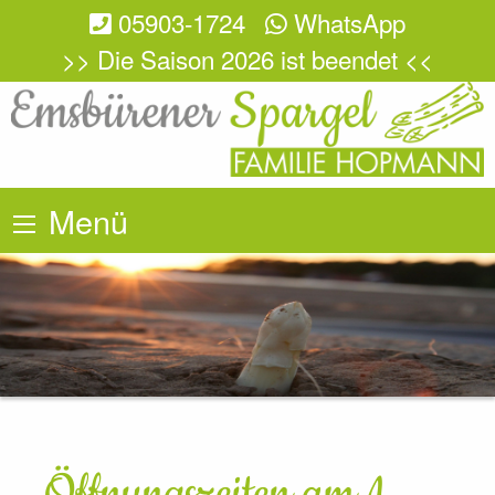
05903-1724
WhatsApp
>> Die Saison 2026 ist beendet <<
Menü
Öffnungszeiten am 1.