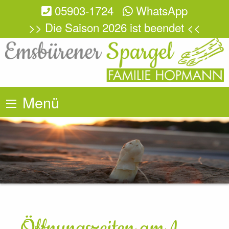
05903-1724
WhatsApp
>> Die Saison 2026 ist beendet <<
Menü
Öffnungszeiten am 1.