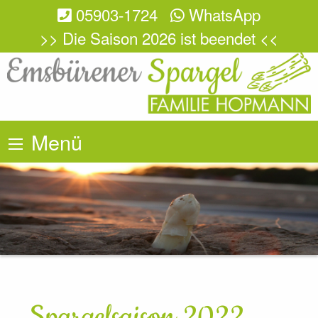
05903-1724
WhatsApp
>> Die Saison 2026 ist beendet <<
Menü
Spargelsaison 2022