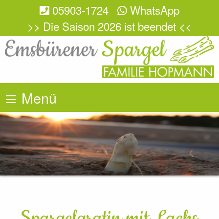
05903-1724
WhatsApp
>> Die Saison 2026 ist beendet <<
Menü
Spargelgratin mit Lachs