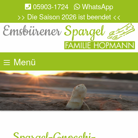
05903-1724
WhatsApp
>> Die Saison 2026 ist beendet <<
Menü
Spargel-Gnocchi-