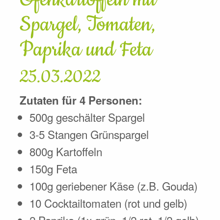
Spargel, Tomaten,
Paprika und Feta
25.03.2022
Zutaten für 4 Personen:
500g geschälter Spargel
3-5 Stangen Grünspargel
800g Kartoffeln
150g Feta
100g geriebener Käse (z.B. Gouda)
10 Cocktailtomaten (rot und gelb)
2 Paprika (1x grün, 1/2 rot, 1/2 gelb)