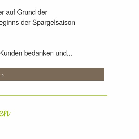
er auf Grund der
eginns der Spargelsaison
n Kunden bedanken und...
n >
en