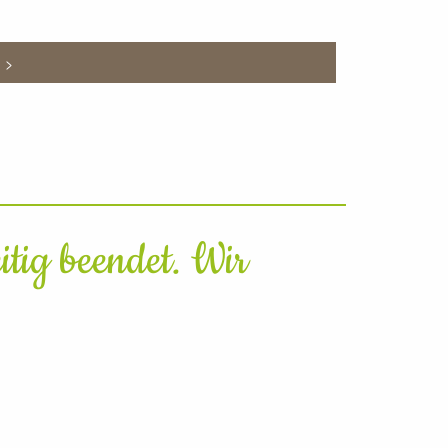
n >
tig beendet. Wir